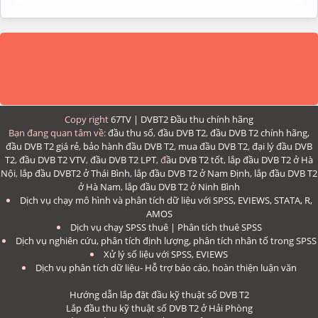
Copy right
67TV | DVBT2 Đầu thu chính hãng
Bạn đang quan tâm về:
đầu thu số
,
đầu DVB T2
,
đầu DVB T2 chính hãng,
đầu DVB T2 giá rẻ
,
bảo hành đầu DVB T2
,
mua đầu DVB T2
,
đại lý đầu DVB
T2
,
đầu DVB T2 VTV
,
đầu DVB T2 LPT
, đ
ầu DVB T2 tốt
,
lắp đầu DVB T2 ở Hà
Nội
,
lắp đầu DVBT2 ở Thái Bình
,
lắp đầu DVB T2 ở Nam Định
,
lắp đầu DVB T2
ở Hà Nam
,
lắp đầu DVB T2 ở Ninh Bình
Dịch vụ chạy mô hình và phân tích dữ liệu với SPSS, EVIEWS, STATA, R,
AMOS
Dịch vụ chạy SPSS thuê | Phân tích
thuê SPSS
Dịch vụ nghiên cứu, phân tích định lượng, phân tích nhân tố trong SPSS
Xử lý số liệu với SPSS, EVIEWS
Dịch vụ phân tích dữ liệu- Hỗ trợ báo cáo, hoàn thiện luận văn
Hướng dẫn lắp đặt đầu kỹ thuật số DVB T2
Lắp đầu thu kỹ thuật số DVB T2 ở Hải Phòng