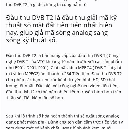
thu DVB T2 là gì để chúng ta cùng nắm rõ!
Đầu thu DVB T2 là đầu thu giải mã kỹ
thuật số mặt đất tiên tiến nhất hiện
nay, giúp giả mã sóng analog sang
sóng kỹ thuật số.
Đầu thu DVB T2 là bản nâng cấp của đầu thu DVB T ( Công
nghệ DVB T của VTC khoảng 10 năm trước với các sản phẩm
như E901. D901, F901). Giải mã video MPEG4 ( DVB T chỉ giải
mã video MPEG2) âm thanh h.264 Tiên tiến. Đầu thu DVB T2
cho phép các bạn xem các kênh truyền hình HD, SD chất
lượng tốt nhất. Đặc biệt với công nghệ nén video tiên tiến,
đầu thu dvb t2 có thể nén nhiều kênh truyền hình hơn trên
1 tần số. Tiết kiệm tần số hơn.
Sau khi lộ trình số hóa hoàn thành thì sẽ ngắt sóng analog
đang phát miễn phí ( Dùng ăng ten dàn cắm trực tiếp vào TV
xem được một số kênh chất lượng hình ảnh kém, muỗi